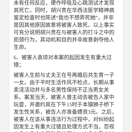
未有任何反应，便作呼吸及心跳测试才发现
其死亡。同时，胡兴贵在华西法医学精神病
鉴定检查时也陈述“我也不想弄死她”，并非
是因其他原因故意将被害人致死。以上事实
可充分说明胡兴贵在与被害人的打斗之中的
扼颈行为，其动机和目的并非故意剥夺他人
生命。
6
、被害人袁琼对本案的起因发生有重大过
错；
被害人生前与丈夫王在号再婚后共生育一子
一女。由于平时生活作风不检点，长期从事
卖淫活动并与多名男性保持不正当男女关
系。案发当天，被害人曾主动去被告人家中
玩耍，并邀约其在下午
15
时于本镇狮子桥下
发生性关系，被告人亦准备嫖资
3
元。之后，
被害人在该从事违法行为过程中，对纠纷起
因发生上有重大过错且处理方式不当，忽视