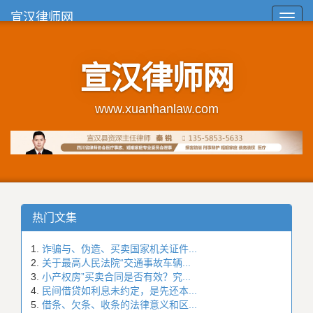
宣汉律师网
Toggl
navig
宣汉律师网
www.xuanhanlaw.com
热门文集
诈骗与、伪造、买卖国家机关证件...
关于最高人民法院“交通事故车辆...
小产权房”买卖合同是否有效？究...
民间借贷如利息未约定，是先还本...
借条、欠条、收条的法律意义和区...