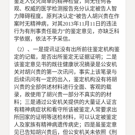
鉴定人仅凭简单的精神检查，尚无任何客
观、权威的医学检测报告充分认定被告人智
力障碍程度。原判决认定“被告人胡兴贵在作
案时无精神病，对其
2013
年
11
月
11
日的违法
行为有刑事责任能力”的鉴定意见，亦缺乏科
学依据，依法不予采信。
（
2
）、一是提讯证没有出所前往鉴定机构鉴
定的记载，是否出所鉴定无证据证明；二是
该鉴定意见书的既往健康状况摘录是公安机
关对胡兴贵的第一次讯问，事实上该笔录与
后续讯问有一定的出入，鉴定机构没有将胡
兴贵的全部供述材料进行全面、客观的载
录，故使用了胡兴贵一部分不真实的的材
料；三是通过公安机关提供的大量证人证言
有精神病症状和看守所该被鉴定人常要求出
所回家的证明等送检材料，可以认定被鉴定
人及家族有精神病遗传病史；四是虽鉴定意
见已告知胡兴贵后，但公安机关未依照《刑