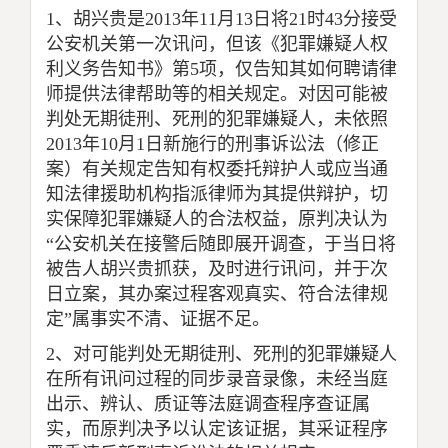
1
、胡兴贵是
2013
年
11
月
13
日将
21
时
43
分接受
公安机关第一次讯问，但该《犯罪嫌疑人权
利义务告知书》第
5
项，仅告知其如何聘请律
师提供法律帮助等的相关规定。对因可能被
判处无期徒刑、死刑的犯罪嫌疑人，未依照
2013
年
10
月
1
日新施行的刑事诉讼法（修正
案）有关规定告知有权委托辩护人或应当通
知法律援助机构指派律师为其提供辩护，切
实保障犯罪嫌疑人的合法权益，原判决认为
“公安机关在接警后随即展开调查，于当日将
被告人胡兴贵抓获，及时进行讯问，并于次
日立案，其办案过程客观真实、符合法律规
定”属事实不清、证据不足。
2
、对可能判处无期徒刑、死刑的犯罪嫌疑人
在所有讯问过程的同步录音录像，
未经当庭
出示、辨认、质证等法庭调查程序查证属
实，
而原判决予以认定该证据，其采证程序