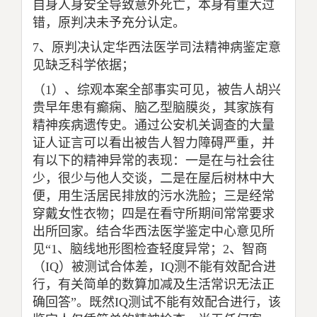
自身人身安全导致意外死亡，本身有重大过
错，原判决未予充分认定。
7
、原判决认定华西法医学司法精神病鉴定意
见缺乏科学依据；
（
1
）、综观本案全部事实可见，被告人胡兴
贵早年患有癫痫、脑乙型脑膜炎，其家族有
精神疾病遗传史。通过公安机关调查的大量
证人证言可以看出被告人智力障碍严重，并
有以下的精神异常的表现：一是在与社会往
少，很少与他人交谈，二是在屋后树林中大
便，用生活居民排放的污水洗脸；三是经常
穿戴女性衣物；四是在看守所期间常常要求
出所回家。结合华西法医学鉴定中心意见所
见“
1
、脑线地形图检查轻度异常；
2
、智商
（
IQ
）被测试合体差，
IQ
测不能有效配合进
行，有关简单的数算加减及生活常识无法正
确回答”。既然
IQ
测试不能有效配合进行，该