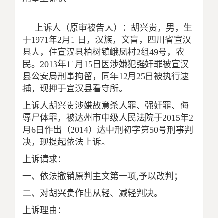
上诉人（原审被告人）：胡兴贵，男，生
于
1971
年
2
月
1
日，汉族，文盲，四川省宣汉
县人，住宣汉县柏树镇峨凤村
2
组
49
号，农
民。
2013
年
11
月
15
日因涉嫌犯强奸罪被宣汉
县公安局刑事拘留，同年
12
月
25
日被执行逮
捕，现押于宣汉县看守所。
上诉人胡兴贵涉嫌故意杀人罪、强奸罪、侮
辱尸体罪，被达州市中级人民法院于
2015
年
2
月
6
日作出（
2014
）达中刑初字第
50
号刑事判
决，现提起依法上诉。
上诉请求：
一、依法撤销原判主文第一项
,
予以改判；
二、对胡兴贵作出从轻、减轻判决。
上诉理由：