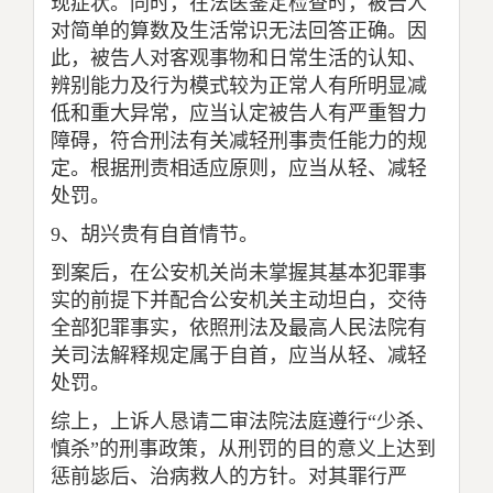
现症状。同时，在法医鉴定检查时，被告人
对简单的算数及生活常识无法回答正确。因
此，被告人对客观事物和日常生活的认知、
辨别能力及行为模式较为正常人有所明显减
低和重大异常，应当认定被告人有严重智力
障碍，符合刑法有关减轻刑事责任能力的规
定。根据刑责相适应原则，应当从轻、减轻
处罚。
9
、胡兴贵有自首情节。
到案后，在公安机关尚未掌握其基本犯罪事
实的前提下并配合公安机关主动坦白，交待
全部犯罪事实，依照刑法及最高人民法院有
关司法解释规定属于自首，应当从轻、减轻
处罚。
综上，上诉人恳请二审法院法庭遵行“少杀、
慎杀”的刑事政策，从刑罚的目的意义上达到
惩前毖后、治病救人的方针。对其罪行严