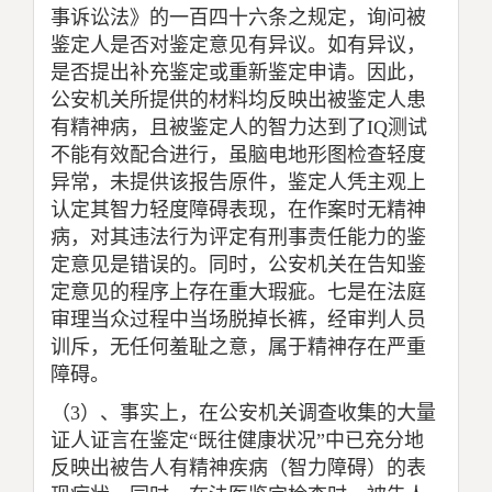
事诉讼法》的一百四十六条之规定，询问被
鉴定人是否对鉴定意见有异议。如有异议，
是否提出补充鉴定或重新鉴定申请。因此，
公安机关所提供的材料均反映出被鉴定人患
有精神病，且被鉴定人的智力达到了
IQ
测试
不能有效配合进行，虽脑电地形图检查轻度
异常，未提供该报告原件，鉴定人凭主观上
认定其智力轻度障碍表现，在作案时无精神
病，对其违法行为评定有刑事责任能力的鉴
定意见是错误的。同时，公安机关在告知鉴
定意见的程序上存在重大瑕疵。七是在法庭
审理当众过程中当场脱掉长裤，经审判人员
训斥，无任何羞耻之意，属于精神存在严重
障碍。
（
3
）、事实上，在公安机关调查收集的大量
证人证言在鉴定“既往健康状况”中已充分地
反映出被告人有精神疾病（智力障碍）的表