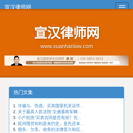
宣汉律师网
Toggl
navig
宣汉律师网
www.xuanhanlaw.com
热门文集
诈骗与、伪造、买卖国家机关证件...
关于最高人民法院“交通事故车辆...
小产权房”买卖合同是否有效？究...
民间借贷如利息未约定，是先还本...
借条、欠条、收条的法律意义和区...