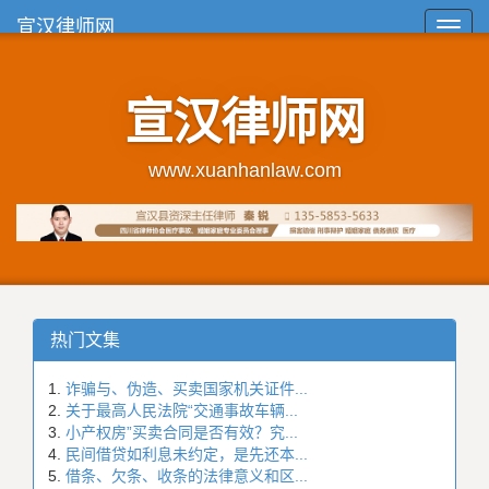
宣汉律师网
Toggl
navig
宣汉律师网
www.xuanhanlaw.com
热门文集
诈骗与、伪造、买卖国家机关证件...
关于最高人民法院“交通事故车辆...
小产权房”买卖合同是否有效？究...
民间借贷如利息未约定，是先还本...
借条、欠条、收条的法律意义和区...