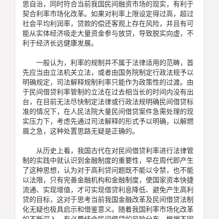
思自治，同时符合当前我国民间融资市场的现实，有利于
契合利率市场化改革。如果对利率上限设定得过高，超过
社会平均利润率，贷款的偿还客观上存在风险，并且有可
能从实体经济吸走大量资金参与放贷，导致脱实向虚，不
利于经济长远健康发展。
一般认为，利率的规制并不属于法律适用的范畴，首
先应当由立法机关立法，或者由国务院制定行政法规予以
明确规定，司法解释规制利率只能作为政策性的过渡。由
于民间借贷利率管制的立法在过去相当长的时间内没有出
台，在目前无法尽快制定法律或行政法规明确民间借贷标
准的情况下，在人民法院大量民间借贷案件急需处理的现
实压力下，考虑先通过司法解释的形式予以明确，以解燃
眉之急，这种处置思路无疑是正确的。
从历史上看，我国古代在对民间借贷利率进行法律管
制的实践中就认识到金融制度的重要性，早在周代即产生
了这种思想，认为对于高利贷问题既不能以令禁，也不能
以法限，只有完善金融机构和金融制度，使国家资本快捷
流通、实现增值，才可实现借贷利息降低、避免产生高利
贷的目标，这对于思考当前我国金融改革及民间借贷法制
化无疑也极具启示和借鉴意义。随着我国利率市场化改革
的不断深入，有必要结合民间借贷的风险分布，根据不同