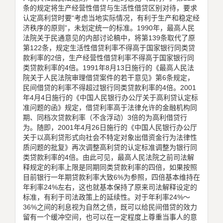
条的规定将生产经营性借贷与生活性借贷区别对待，要求
认定高利贷时要“考虑当地实际情况，有利于生产和稳定经
济秩序的原则”，未划定统一的标准。1990年，最高人民
法院关于民通意见的内部讨论稿中，将第139条取代了原
第122条，规定生活性借贷利率不得高于国家银行同类贷
款利率的2倍，生产经营性借贷利率不得高于国家银行同
类贷款利率的4倍。1991年8月13日施行的《最高人民法
院关于人民法院审理借贷案件的若干意见》第6条规定，
民间借贷的利率不得超过银行同类贷款利率的4倍。2001
年4月4日施行的《中国人民银行办公厅关于高利贷认定标
准问题的函》规定，借贷利率高于法律允许的金融机构同
期、同档次贷款利率（不含浮动）3倍的为高利借贷行
为。随即，2001年4月26日施行的《中国人民银行办公厅
关于以高利贷形式向社会不特定对象出借资金行为法律性
质问题的批复》再次调整高利贷的认定标准调整为银行同
类贷款利率的4倍。由此可见，最高人民法院之前司法解
释规定的利率上限是同期同类贷款利率的四倍，如果按照
目前银行一年期贷款利率大致6%为参照，四倍基本维持在
年利率24%左右，这也就基本保持了原来司法解释设定的
标准，有利于司法政策上的延续性。对于年利率24%～
36%之间的利息视为自然之债，既可以给民间借贷的效力
留有一个缓冲空间，也可以在一定程度上尊重当事人的意