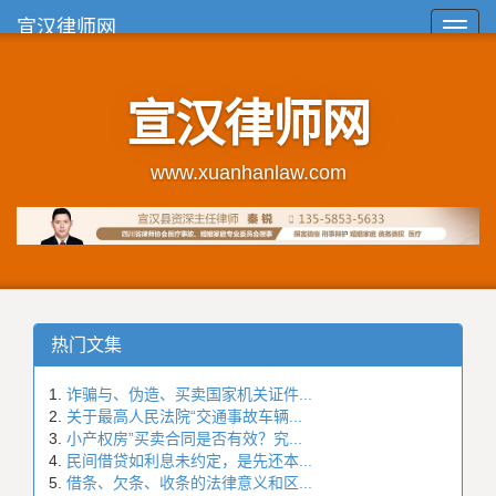
宣汉律师网
Toggl
navig
宣汉律师网
www.xuanhanlaw.com
热门文集
诈骗与、伪造、买卖国家机关证件...
关于最高人民法院“交通事故车辆...
小产权房”买卖合同是否有效？究...
民间借贷如利息未约定，是先还本...
借条、欠条、收条的法律意义和区...