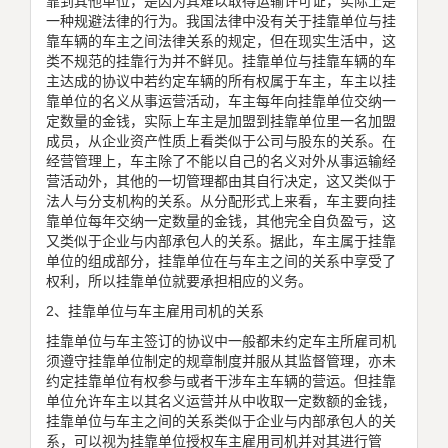
靠到其他单位，是因为其难以取得运输许可证，实际上是
一种规避法律的行为。我国法律中没有关于挂靠单位与挂
靠车辆的车主之间法律关系的规定，但在现实生活中，这
类不规范的挂靠行为并不鲜见。挂靠单位与挂靠车辆的车
主达成的协议中若约定车辆的所有权属于车主，车主以挂
靠单位的名义从事运营活动，车主每年向挂靠单位交纳一
定数量的金钱，实际上车主是加盟到挂靠单位里一名加盟
成员，从企业资产性质上看类似于公司与股东的关系。在
经营管理上，车主除了不能以自己的名义对外从事运输经
营活动外，其他的一切管理都由其自行决定，这又类似于
法人与分支机构的关系。从分配形式上来看，车主要向挂
靠单位每年交纳一定数量的金钱，其他完全自负盈亏，这
又类似于企业与内部承包人的关系。据此，车主属于挂靠
单位的组成部分，挂靠单位在与车主之间的关系中享受了
权利，所以挂靠单位就要承担相应的义务。
2、挂靠单位与车主雇用司机的关系
挂靠单位与车主签订的协议中一般都未约定车主所雇司机
须遵守挂靠单位制定的规章制度并服从其监督管理，亦未
约定挂靠单位有权参与或者干涉车主车辆的营运。但挂靠
单位允许车主以其名义运营并从中收取一定数额的金钱，
挂靠单位与车主之间的关系类似于企业与内部承包人的关
系，可以视为挂靠单位授权车主雇用司机并对其进行管