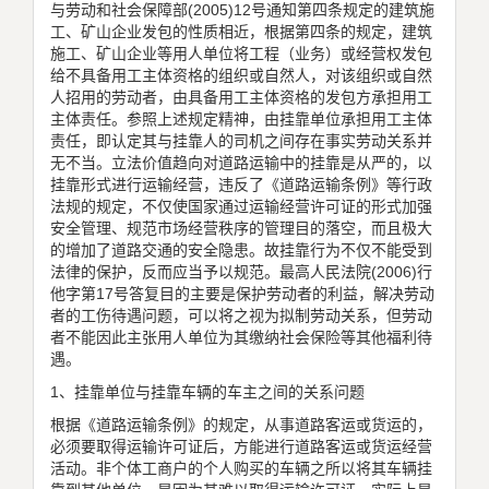
与劳动和社会保障部(2005)12号通知第四条规定的建筑施
工、矿山企业发包的性质相近，根据第四条的规定，建筑
施工、矿山企业等用人单位将工程（业务）或经营权发包
给不具备用工主体资格的组织或自然人，对该组织或自然
人招用的劳动者，由具备用工主体资格的发包方承担用工
主体责任。参照上述规定精神，由挂靠单位承担用工主体
责任，即认定其与挂靠人的司机之间存在事实劳动关系并
无不当。立法价值趋向对道路运输中的挂靠是从严的，以
挂靠形式进行运输经营，违反了《道路运输条例》等行政
法规的规定，不仅使国家通过运输经营许可证的形式加强
安全管理、规范市场经营秩序的管理目的落空，而且极大
的增加了道路交通的安全隐患。故挂靠行为不仅不能受到
法律的保护，反而应当予以规范。最高人民法院(2006)行
他字第17号答复目的主要是保护劳动者的利益，解决劳动
者的工伤待遇问题，可以将之视为拟制劳动关系，但劳动
者不能因此主张用人单位为其缴纳社会保险等其他福利待
遇。
1、挂靠单位与挂靠车辆的车主之间的关系问题
根据《道路运输条例》的规定，从事道路客运或货运的，
必须要取得运输许可证后，方能进行道路客运或货运经营
活动。非个体工商户的个人购买的车辆之所以将其车辆挂