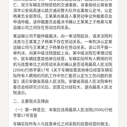
亡、双方车辆及货物受损的交通事故，该事故经云南省普
洱市公安局高速公路交通巡警大队作出事故认定书，认定
杨某负全部责任。王某某向某县人事劳动争议仲裁委员会
申请仲裁，该仲裁委员会裁决书确认王某某之子杨某与某
运输公司之间存在劳动合同关系。
某运输公司不服仲裁裁决，向一审法院起诉，请求法院判
决其与王某某之子杨某不存在劳动关系。一审判决认定某
运输公司与王某某之子杨某存在劳动关系。该公司不服一
审判决，向某中级法院提起上诉。某中级法院在审理过程
中，就车辆挂靠其他单位经营，车辆实际所有人聘用的司
机与挂靠单位之间劳动关系的确认是否适用最高人民法院
(2006)行他字第17号《关于车辆挂靠其他单位经营车辆实
际所有人聘用的司机工作中伤亡能否认定为工伤问题的答
复》请示安徽省高级人民法院。安徽省高级人民法院审判
委员会经研究讨论后，因意见分歧较大，遂向最高人民法
院请示。
二、主要观点及理由
（一）第一种意见：本案应适用最高人民法院(2006)行他
字第17号答复
车辆实际所有人与挂靠单位之间采取的挂靠经营的做法，