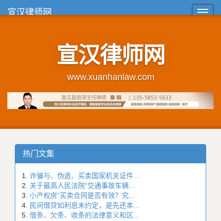
宣汉律师网
Toggl
navig
宣汉律师网
www.xuanhanlaw.com
热门文集
诈骗与、伪造、买卖国家机关证件...
关于最高人民法院“交通事故车辆...
小产权房”买卖合同是否有效？究...
民间借贷如利息未约定，是先还本...
借条、欠条、收条的法律意义和区...