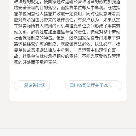
政法规的规定，使国家通过运输经营许可证的形式加强道
路安全管理的目的落空，而挂靠单位却从中牟利。既然挂
靠单位同意他人挂靠并收取一定费用，同时也就意味着其
应对外承担由此带来的法律责任。有观点认为，如果认定
车辆实际所有人聘用的司机与挂靠单位之间形成了事实劳
动关系，必将过度加重挂靠单位的责任，造成对整个劳动
社会保障制度的冲击。但是，既然国家法律专门规定了道
路运输经营许可的制度，就应该有法必依、执法必严。挂
靠单位故意规避法律从中牟利，一旦运营中出现伤亡事
故，挂靠单位就应承担相应的责任，不能光享受收取管理
费的好处而不承担责任。
←
复议答辩状
四川省司法厅关于20...
→