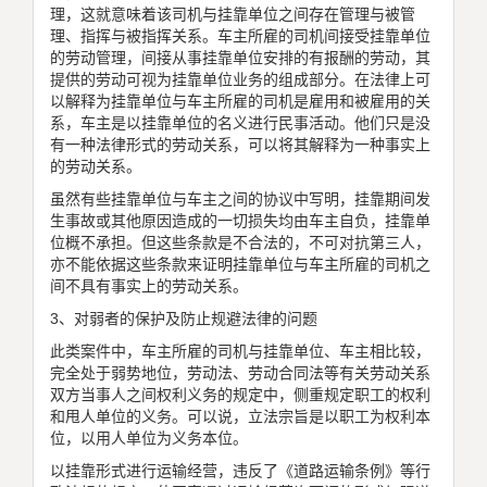
理，这就意味着该司机与挂靠单位之间存在管理与被管
理、指挥与被指挥关系。车主所雇的司机间接受挂靠单位
的劳动管理，间接从事挂靠单位安排的有报酬的劳动，其
提供的劳动可视为挂靠单位业务的组成部分。在法律上可
以解释为挂靠单位与车主所雇的司机是雇用和被雇用的关
系，车主是以挂靠单位的名义进行民事活动。他们只是没
有一种法律形式的劳动关系，可以将其解释为一种事实上
的劳动关系。
虽然有些挂靠单位与车主之间的协议中写明，挂靠期间发
生事故或其他原因造成的一切损失均由车主自负，挂靠单
位概不承担。但这些条款是不合法的，不可对抗第三人，
亦不能依据这些条款来证明挂靠单位与车主所雇的司机之
间不具有事实上的劳动关系。
3、对弱者的保护及防止规避法律的问题
此类案件中，车主所雇的司机与挂靠单位、车主相比较，
完全处于弱势地位，劳动法、劳动合同法等有关劳动关系
双方当事人之间权利义务的规定中，侧重规定职工的权利
和甩人单位的义务。可以说，立法宗旨是以职工为权利本
位，以用人单位为义务本位。
以挂靠形式进行运输经营，违反了《道路运输条例》等行