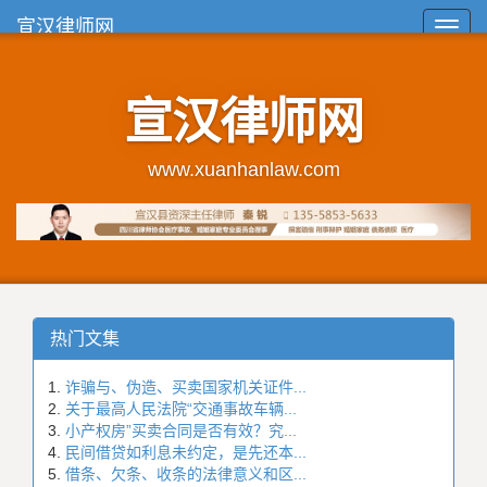
宣汉律师网
Toggl
navig
宣汉律师网
www.xuanhanlaw.com
热门文集
诈骗与、伪造、买卖国家机关证件...
关于最高人民法院“交通事故车辆...
小产权房”买卖合同是否有效？究...
民间借贷如利息未约定，是先还本...
借条、欠条、收条的法律意义和区...