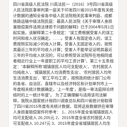
四川省高级人民法院 川高法民一〔2016〕3号四川省高级
人民法院民事审判第一庭关于印发四川省2015年度有关统
计数据的通知全省各中级人民法院相关民事审判庭、成都
铁路运输中级法院民庭：最高人民法院《关于审理人身损
害赔偿案件适用法律若干问题的解释》已于2004年5月1日
起实施，该解释第二十条规定：“误工费根据受害人的误工
时间和收入状况确定。……。受害人有固定收入的，误工
费按照实际减少的收入计算。受害人无固定收入的，按照
其最近三年的平均收入计算；受害人不能举证证明其最近
三年的平均收入状况的，可以参照受诉法院所在地相同或
者相近行业上一年度职工的平均工资计算”、第三十五条规
定：“本解释所称‘城镇居民人均可支配收入’、‘农村居民人
均纯收入’、‘城镇居民人均消费性支出’、‘农村居民人均年
生活消费支出’、‘职工平均工资’，按照政府统计部门公布
的各省、自治区、直辖市以及经济特区和计划单列市上一
年度相关统计数据确定。‘上一年度’，是指一审法庭辩论终
结时的上一统计年度”。 为了正确理解与适用该司法解
释，我院从国家统计局四川调查总队和四川省统计局取得
了四川省2015年度有关统计数据，现将这些数据供在审理
人身损害赔偿案件时参考： 1、2015年度全省城镇居民人
均可支配收入 26,205元 2、2015年度全省农村居民人均
可支配收入 10,247元 3、2015年度全省城镇居民人均生