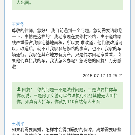
人出面。
王容华
尊敬的律师，您好！ 我目前遇到一个问题，急切需要请教您
一下，事情是这样的：我老家现在要修村公路，由于道路路
线严重侵占我家宅基地面积，所以要 求改道，他们说改道可
以，改道后，就不让我家参与修路的事宜，也不让我家的车
辆通行。我家在其它地方有房产，只是偶尔回老家看看， 如
果他们真拦我的车，我该怎么办呢？急盼您的回复！万分感
激！
2015-07-17 13:25:21
提
回复：. 你的问题一不是法律问题，二是谁要拦你车
示
你没说，三是除了交警可以依法执行公务其他无人阻拦
你，如真有人拦车，你就打110自然有人出面.
王利平
如果我需要离婚，怎样才会得到最好的保障，离婚需要哪些