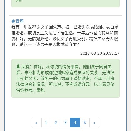
崔青燕
我有一朋友27岁女子因失恋、被一已婚男隐瞒婚姻、表白承
诺婚姻，欺骗发生关系后同居生活。一年后他回心转意和前
妻和好，无情抛弃他，致使女子再度受创，精神失常无人照
顾，请问一下该男子是否构成遗弃罪？
2015-03-20 20:33:17
提
回复：你好，从你说的情况来看，他们属于同居关
示
系，未互相为形成稳定婚姻家庭成员间的关系，无法律
上抚养义务，该男子的行为属于道德谴责，不属于刑事
法律追究的情况，所以说，不构成遗弃罪，以上意见仅
供你参考。秦锐
(current)
«
1
2
3
4
5
»