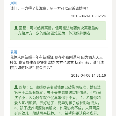
刘川
请问，一方得了艾滋病，另一方可以起诉离婚吗？
2015-04-14 15:32:24
提
回复：可以起诉离婚，但可能法院要判决离婚后的
示
一方给对方一定的经济困难帮助，体现保护弱者
袁媛
我俩人刚结婚一年有结婚证 现在小孩刚满月 因为俩人天天
吵架 我父母建议我提出离婚 男方也愿意 抚养小孩，请问法
院会如何处理？我会胜诉？
2015-04-06 14:31:16
提
回复：1、离婚以夫妻感情确已破裂为标准，婚姻法
示
第三十二条有规定，关于夫妻感情破裂的情形，但农贸
孩子小，因为吵架就仓促离婚似乎不妥。 2、希望你和
爱人互相谅解，养好幼子，离异对孩子成长影响很大。
3、孩子抚养问题协商解决，如果协商不成，未满两周
岁的幼儿一般随母亲抚养。 4、希望你要认真考虑好。